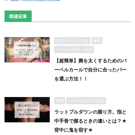
関連記事
上腕４５センチの道
健康
４０からの筋トレ講座
【超簡単】腕を太くするためのバ
ーベルカールで自分に合ったバー
を選ぶ方法！！
健康
４０からの筋トレ講座
ラットプルダウンの握り方。指と
中手骨で握るときの違いとは？★
背中に鬼を宿す★