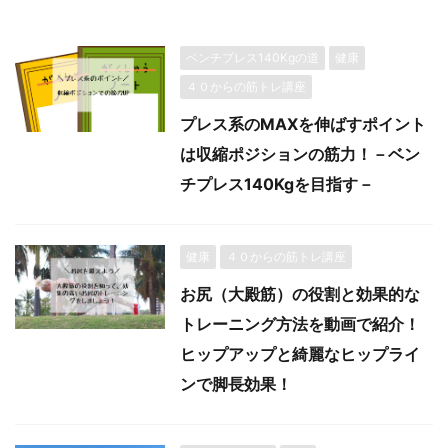
ベンチプレス140Kgの道
健康
４０からの筋トレ講座
プレス系のMAXを伸ばすポイント
は収縮ポジションの筋力！－ベン
チプレス140Kgを目指す－
健康
４０からの筋トレ講座
お尻（大殿筋）の役割と効果的な
トレーニング方法を動画で紹介！
ヒップアップと綺麗なヒップライ
ンで脚長効果！