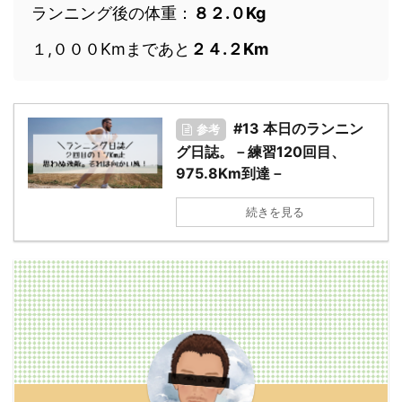
ランニング後の体重：
８２.０Kg
１,０００Kmまであと
２４.２Km
#13 本日のランニン
参考
グ日誌。－練習120回目、
975.8Km到達－
続きを見る