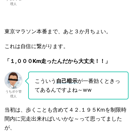
理人
東京マラソン本番まで、あと３か月ちょい。
これは自信に繋がります。
「１,０００Km走ったんだから大丈夫！！」
こういう
自己暗示
が一番効くときっ
てあるんですよね～ww
うちポケ管
理人
当初は、歩くことも含めて４２.１９５Kmを制限時
間内に完走出来ればいいかな～って思ってました
が、