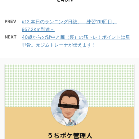
PREV
#12 本日のランニング日誌。－練習119回目、
957.2Km到達－
NEXT
40歳からの背中と腕（裏）の筋トレ！ポイントは肩
甲骨。元ジムトレーナが伝えます！
うちポケ管理人