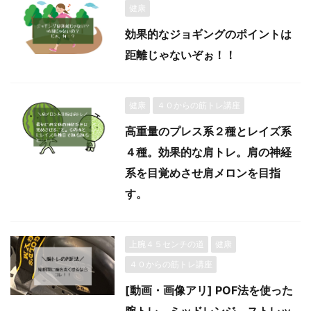
健康
効果的なジョギングのポイントは
距離じゃないぞぉ！！
健康
４０からの筋トレ講座
高重量のプレス系２種とレイズ系
４種。効果的な肩トレ。肩の神経
系を目覚めさせ肩メロンを目指
す。
上腕４５センチの道
健康
４０からの筋トレ講座
[動画・画像アリ] POF法を使った