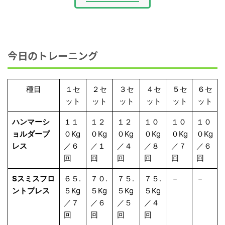
今日のトレーニング
種目
１セ
２セ
３セ
４セ
５セ
６セ
ット
ット
ット
ット
ット
ット
ハンマーシ
１１
１２
１２
１０
１０
１０
ョルダープ
０Kg
０Kg
０Kg
０Kg
０Kg
０Kg
レス
／６
／１
／４
／８
／７
／６
回
回
回
回
回
回
Sスミスフロ
６５.
７０.
７５.
７５.
－
－
ントプレス
５Kg
５Kg
５Kg
５Kg
／７
／６
／５
／４
回
回
回
回