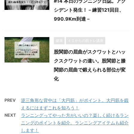
#14 本日のランニング日誌。アク
シデント発生！－練習121回目、
990.9Km到達－
健康
４０からの筋トレ講座
股関節の屈曲がスクワットとハッ
クスクワットの違い。股関節と膝
関節の屈曲で鍛えられる部位が変
化
PREV
逆三角形な背中は「大円筋」がポイント。大円筋を鍛
えるにはまずこれを知ろう！
NEXT
ランニングってやった方がいいの？楽しく続けるラン
ニングのポイントを紹介。ランニングアイテムも紹介
します！