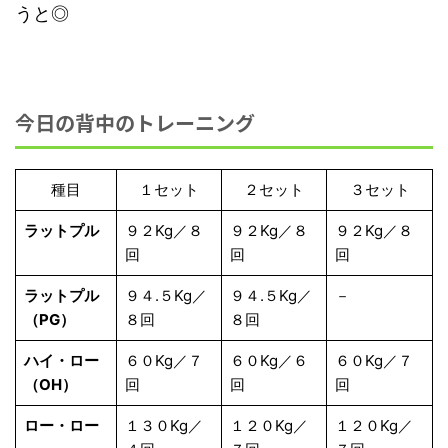
うと◎
今日の背中のトレーニング
種目
１セット
２セット
３セット
ラットプル
９２Kg／８
９２Kg／８
９２Kg／８
回
回
回
ラットプル
９４.５Kg／
９４.５Kg／
－
（PG）
８回
８回
ハイ・ロー
６０Kg／７
６０Kg／６
６０Kg／７
（OH）
回
回
回
ロー・ロー
１３０Kg／
１２０Kg／
１２０Kg／