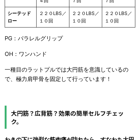
４回
７回
７回
シーテッド
２２０LBS／
２２０LBS／
２２０LBS／
ロー
１０回
１０回
１０回
PG：パラレルグリップ
OH：ワンハンド
一種目のラットプルでは大円筋を意識しているの
で、極力肩甲骨を固定して行っています！
大円筋？広背筋？効果の簡単セルフチェッ
ク。
わきの下に強烈な筋肉痛が訪れたら、すなわち大円