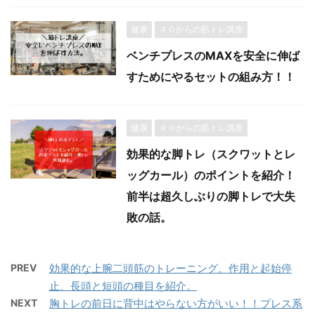
健康
４０からの筋トレ講座
ベンチプレスのMAXを安全に伸ば
すためにやるセットの組み方！！
健康
４０からの筋トレ講座
効果的な脚トレ（スクワットとレ
ッグカール）のポイントを紹介！
前半は超久しぶりの脚トレで大失
敗の話。
PREV
効果的な上腕二頭筋のトレーニング。作用と起始停
止、長頭と短頭の種目を紹介。
NEXT
胸トレの前日に背中はやらない方がいい！！プレス系