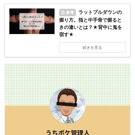
ラットプルダウンの
参考
握り方。指と中手骨で握ると
きの違いとは？★背中に鬼を
宿す★
続きを見る
うちポケ管理人